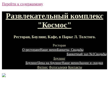
Перейти к содержимому
Развлекательный комплекс
"Космос"
Ресторан, Боулинг, Кафе, в Парке Л. Толстого.
Ресторан
О ресторане
Наше меню
Банкеты, Свадьбы
Банкетный зал №1
Свадьбы
Боулинг
Боулинг
Цена на боулинг
Наше меню
Акции и скидки
Фитнес
Фотогалерея
Контакты