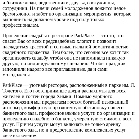
и близкие люди, родственники, друзья, сослуживцы,
сотрудники. На плечи семей молодоженов ложится целое
бремя хлопот и забот по организации мероприятия, которые
выполнить на должном уровне под силу только
профессионалам.
Проведение свадьбы в ресторане ParkPlace — это то, что
спасет Вас от всех предсвадебных хлопот и позволит
насладиться красотой и сентиментальной романтичностью
свадебного торжества. Тем более, что сегодня все хотят так
организовать свадьбу, чтобы она не напоминала никакую
другую, по индивидуальному сценарию. Чтобы праздник
запомнили надолго все приглашенные, да и сами
молодожены.
ParkPlace — уютный ресторан, расположенный в парке им. Л.
Толстого. Его гостеприимные двери распахнуты для всех
жителей и гостей города Химки. Помимо удобного
расположения мы предлагаем гостям богатый изысканный
интерьер, комфортную праздничную обстановку нашего
банкетного зала, профессиональные услуги по организации и
проведению свадебного банкета, умеренную стоимость всех
услуг. Причем услуги могут включать не только аренду
банкетного зала, но и предоставление комплексных услуг
«все включено».